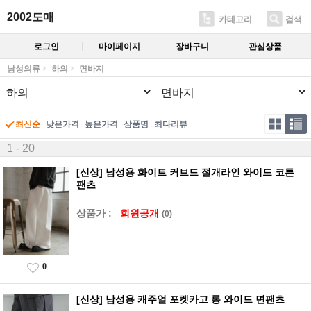
2002도매
카테고리
검색
로그인
마이페이지
장바구니
관심상품
남성의류
하의
면바지
최신순
낮은가격
높은가격
상품명
최다리뷰
1 - 20
[신상] 남성용 화이트 커브드 절개라인 와이드 코튼
팬츠
상품가 :
회원공개
(0)
0
[신상] 남성용 캐주얼 포켓카고 롱 와이드 면팬츠