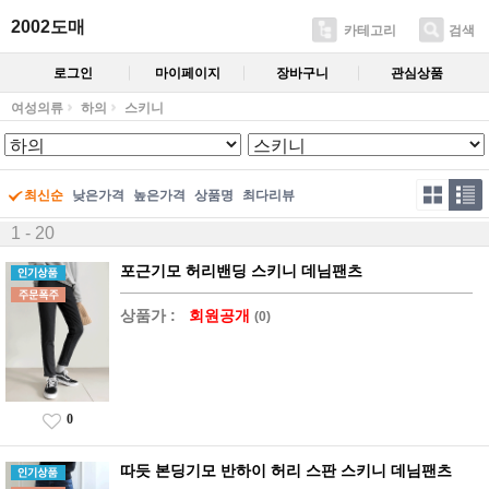
2002도매
카테고리
검색
로그인
마이페이지
장바구니
관심상품
여성의류
하의
스키니
최신순
낮은가격
높은가격
상품명
최다리뷰
1 - 20
포근기모 허리밴딩 스키니 데님팬츠
상품가 :
회원공개
(0)
0
따듯 본딩기모 반하이 허리 스판 스키니 데님팬츠