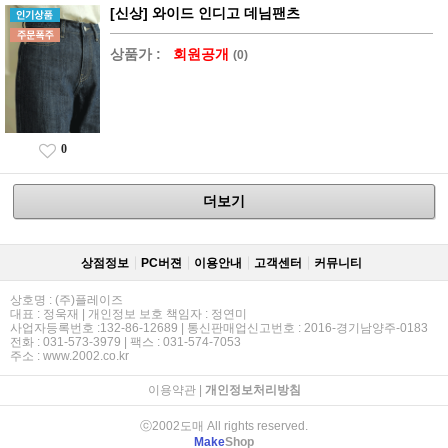
[신상] 와이드 인디고 데님팬츠
상품가 :
회원공개
(0)
0
더보기
상점정보
PC버젼
이용안내
고객센터
커뮤니티
상호명 : (주)플레이즈
대표 : 정욱재 | 개인정보 보호 책임자 : 정연미
사업자등록번호 :132-86-12689 | 통신판매업신고번호 : 2016-경기남양주-0183
전화 : 031-573-3979 | 팩스 : 031-574-7053
주소 : www.2002.co.kr
이용약관
|
개인정보처리방침
ⓒ2002도매 All rights reserved.
Make
Shop