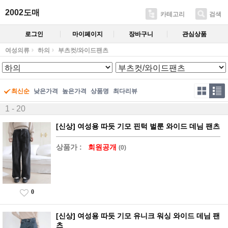
2002도매
카테고리
검색
로그인
마이페이지
장바구니
관심상품
여성의류
하의
부츠컷/와이드팬츠
최신순
낮은가격
높은가격
상품명
최다리뷰
1 - 20
[신상] 여성용 따듯 기모 핀턱 벌룬 와이드 데님 팬츠
상품가 :
회원공개
(0)
0
[신상] 여성용 따듯 기모 유니크 워싱 와이드 데님 팬
츠