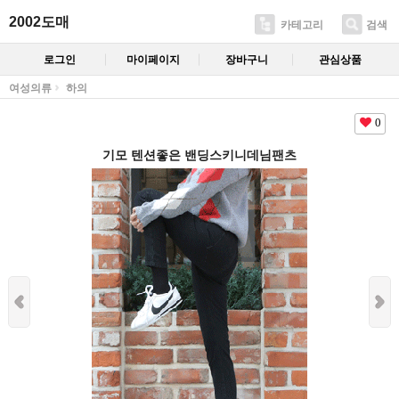
2002도매
카테고리
검색
로그인
마이페이지
장바구니
관심상품
여성의류
하의
0
기모 텐션좋은 밴딩스키니데님팬츠