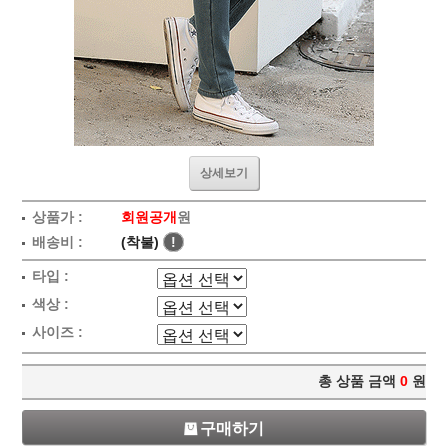
상세보기
상품가 :
회원공개
원
배송비 :
(착불)
!
타입 :
색상 :
사이즈 :
총 상품 금액
0
원
구매하기