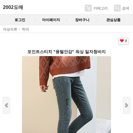
2002도매
카테고리
검색
로그인
마이페이지
장바구니
관심상품
여성의류
하의
0
포인트스티치 "융털안감" 워싱 일자청바지