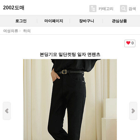
2002도매
카테고리
검색
로그인
마이페이지
장바구니
관심상품
여성의류
하의
0
본딩기모 밑단컷팅 일자 면팬츠