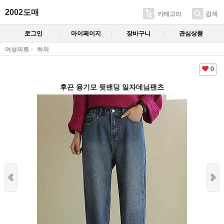
2002도매
카테고리
검색
로그인
마이페이지
장바구니
관심상품
여성의류
하의
0
후끈 융기모 뒷밴딩 일자데님팬츠