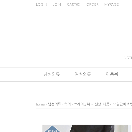
LOGIN
JOIN
CART
(
0
)
ORDER
MYPAGE
NOT
남성의류
여성의류
아동복
home
>
남성의류
>
하의
>
트레이닝복
> [신상] 따듯기모 밑단배색