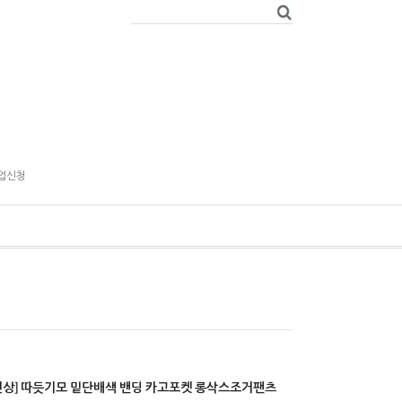
업신청
신상] 따듯기모 밑단배색 밴딩 카고포켓 롱삭스조거팬츠