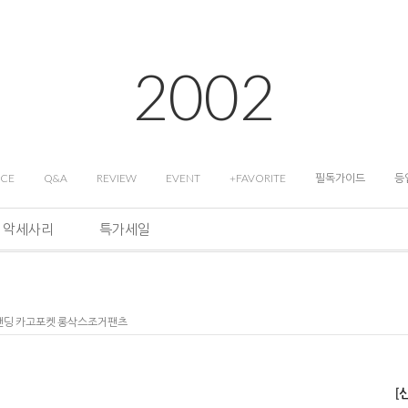
2002
ICE
Q&A
REVIEW
EVENT
+FAVORITE
필독가이드
등
악세사리
특가세일
 밴딩 카고포켓 롱삭스조거팬츠
[