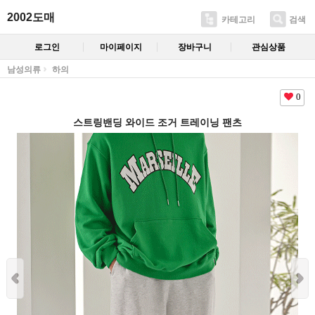
2002도매
카테고리
검색
로그인
마이페이지
장바구니
관심상품
남성의류
하의
0
스트링밴딩 와이드 조거 트레이닝 팬츠