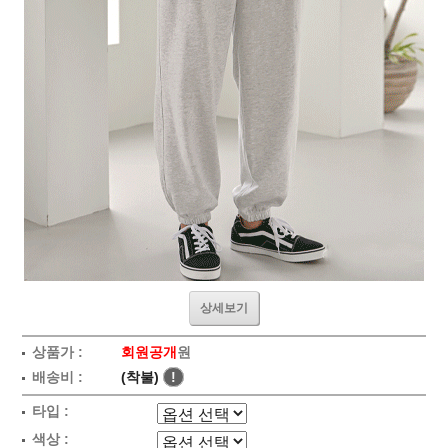
상세보기
상품가 :
회원공개
원
배송비 :
(착불)
!
타입 :
색상 :