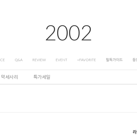
2002
ICE
Q&A
REVIEW
EVENT
+FAVORITE
필독가이드
등
악세사리
특가세일
라