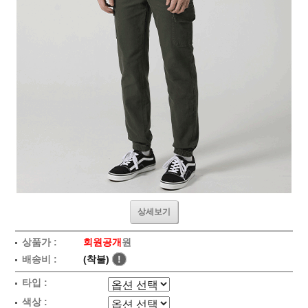
상세보기
상품가 :
회원공개
원
배송비 :
(착불)
!
타입 :
색상 :