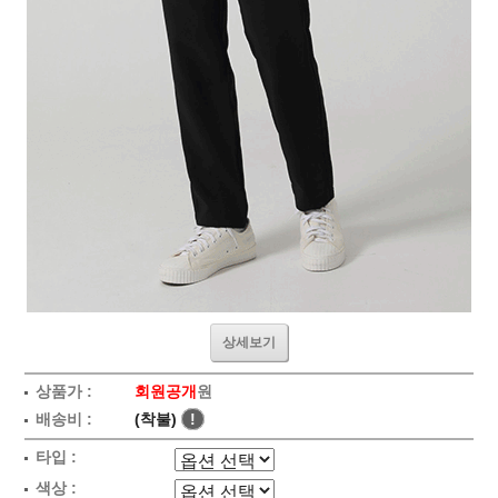
상세보기
상품가 :
회원공개
원
배송비 :
(착불)
!
타입 :
색상 :