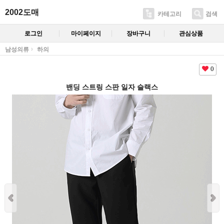
2002도매
카테고리
검색
로그인
마이페이지
장바구니
관심상품
남성의류
하의
0
밴딩 스트링 스판 일자 슬랙스