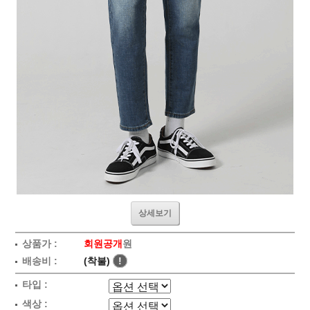
상세보기
상품가 :
회원공개
원
배송비 :
(착불)
!
타입 :
색상 :