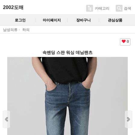
2002도매
카테고리
검색
로그인
마이페이지
장바구니
관심상품
남성의류
하의
0
속밴딩 스판 워싱 데님팬츠