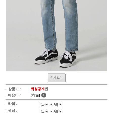
상세보기
상품가 :
회원공개
원
배송비 :
(착불)
!
타입 :
색상 :