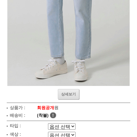
상세보기
상품가 :
회원공개
원
배송비 :
(착불)
!
타입 :
색상 :