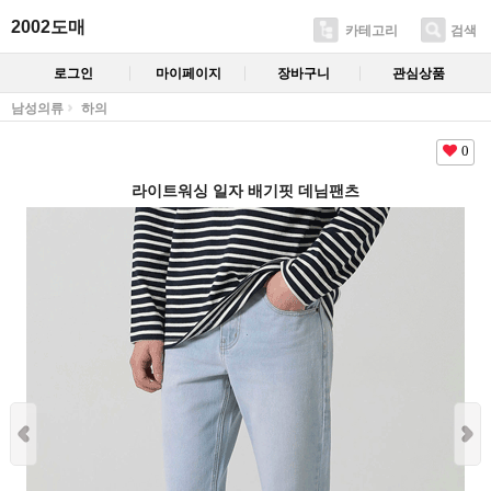
2002도매
카테고리
검색
로그인
마이페이지
장바구니
관심상품
남성의류
하의
0
라이트워싱 일자 배기핏 데님팬츠