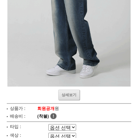
상세보기
상품가 :
회원공개
원
배송비 :
(착불)
!
타입 :
색상 :