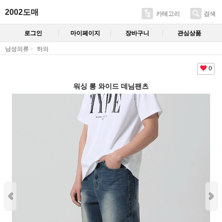
2002도매
카테고리
검색
로그인
마이페이지
장바구니
관심상품
남성의류
하의
0
워싱 롱 와이드 데님팬츠