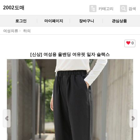
2002도매
카테고리
검색
로그인
마이페이지
장바구니
관심상품
여성의류
하의
0
[신상] 여성용 올밴딩 여유핏 일자 슬랙스