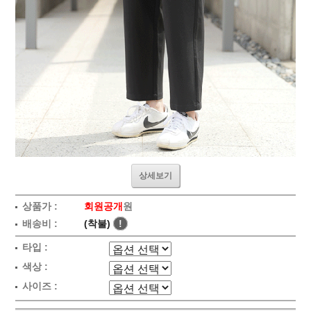
상세보기
상품가 :
회원공개
원
배송비 :
(착불)
!
타입 :
색상 :
사이즈 :