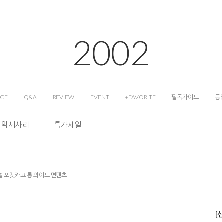
2002
ICE
Q&A
REVIEW
EVENT
+FAVORITE
필독가이드
등
악세사리
특가세일
주얼 포켓카고 롱 와이드 면팬츠
[