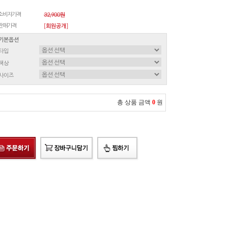
소비자가격
32,900원
판매가격
[회원공개]
기본옵션
타입
색상
사이즈
총 상품 금액
0
원