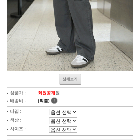
상세보기
상품가 :
회원공개
원
배송비 :
(착불)
!
타입 :
색상 :
사이즈 :