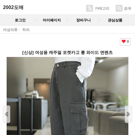
2002도매
카테고리
검색
로그인
마이페이지
장바구니
관심상품
여성의류
하의
0
[신상] 여성용 캐주얼 포켓카고 롱 와이드 면팬츠