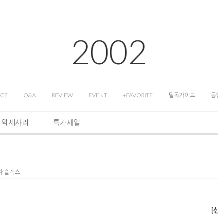
2002
ICE
Q&A
REVIEW
EVENT
+FAVORITE
필독가이드
등
악세사리
특가세일
자 슬랙스
[