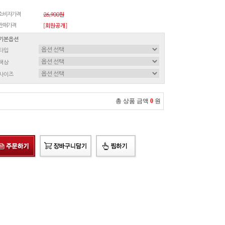
소비자가격
26,900원
판매가격
[회원공개]
기본옵션
타입
색상
사이즈
총 상품 금액
0
원