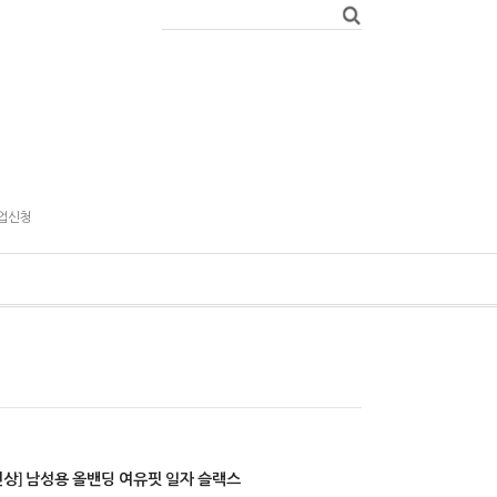
업신청
신상] 남성용 올밴딩 여유핏 일자 슬랙스