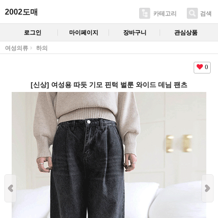
2002도매
카테고리
검색
로그인
마이페이지
장바구니
관심상품
여성의류
하의
0
[신상] 여성용 따듯 기모 핀턱 벌룬 와이드 데님 팬츠