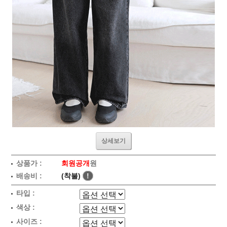
상세보기
상품가 :
회원공개
원
배송비 :
(착불)
!
타입 :
색상 :
사이즈 :