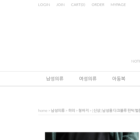
LOGIN
JOIN
CART
(
0
)
ORDER
MYPAGE
NOT
남성의류
여성의류
아동복
home
>
남성의류
>
하의
>
청바지
> [신상] 남성용 다크블루 핀턱 벌