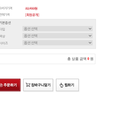
소비자가격
32,900원
판매가격
[회원공개]
기본옵션
타입
색상
사이즈
총 상품 금액
0
원